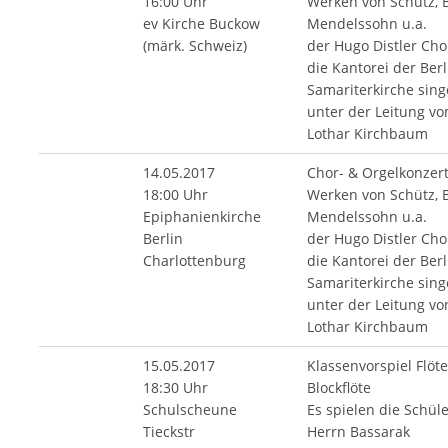
16:00 Uhr
Werken von Schütz, 
ev Kirche Buckow
Mendelssohn u.a.
(märk. Schweiz)
der Hugo Distler Ch
die Kantorei der Berl
Samariterkirche sin
unter der Leitung vo
Lothar Kirchbaum
14.05.2017
Chor- & Orgelkonzert
18:00 Uhr
Werken von Schütz, 
Epiphanienkirche
Mendelssohn u.a.
Berlin
der Hugo Distler Ch
Charlottenburg
die Kantorei der Berl
Samariterkirche sin
unter der Leitung vo
Lothar Kirchbaum
15.05.2017
Klassenvorspiel Flöt
18:30 Uhr
Blockflöte
Schulscheune
Es spielen die Schül
Tieckstr
Herrn Bassarak