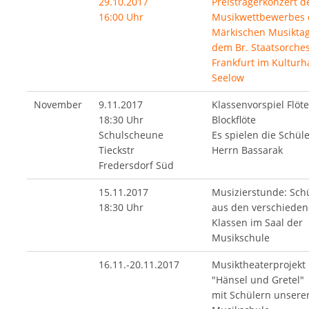
29.10.2017
Preisträgerkonzert d
16:00 Uhr
Musikwettbewerbes 
Märkischen Musiktag
dem Br. Staatsorches
Frankfurt im Kulturh
Seelow
November
9.11.2017
Klassenvorspiel Flöt
18:30 Uhr
Blockflöte
Schulscheune
Es spielen die Schül
Tieckstr
Herrn Bassarak
Fredersdorf Süd
15.11.2017
Musizierstunde: Sch
18:30 Uhr
aus den verschiede
Klassen im Saal der
Musikschule
16.11.-20.11.2017
Musiktheaterprojekt
"Hänsel und Gretel"
mit Schülern unsere